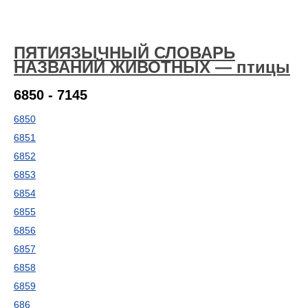
ПЯТИЯЗЫЧНЫЙ СЛОВАРЬ
НАЗВАНИЙ ЖИВОТНЫХ — птицы
6850 - 7145
6850
6851
6852
6853
6854
6855
6856
6857
6858
6859
686